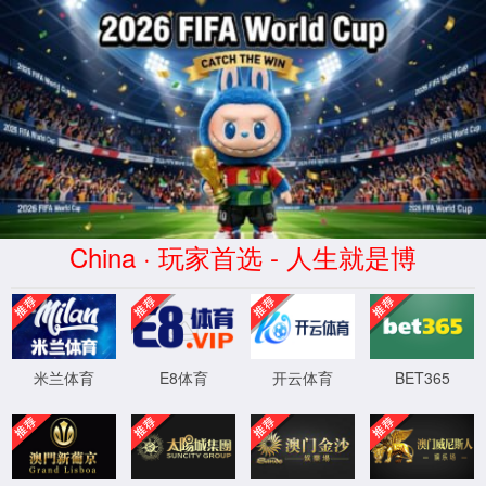
中国·ok138cn太阳(集团有限公司)-官方网
站
网站首页
>> >
招生就业
>
就业信息与就业
指导
列表
就业信息与就业指导
研究生教育
无效操作
ok138cn太阳集团官网